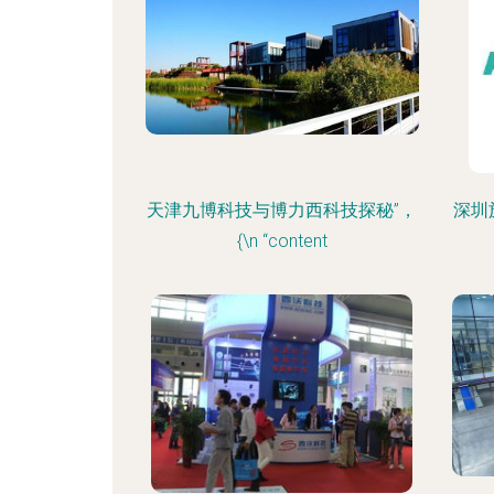
天津九博科技与博力西科技探秘”，
深圳
{\n “content