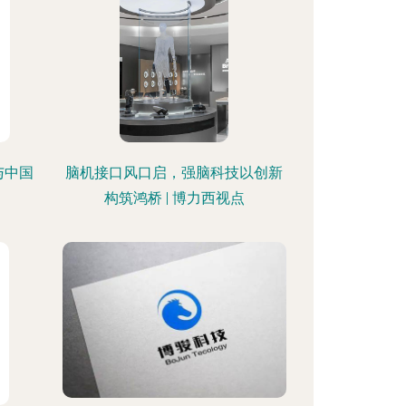
与中国
脑机接口风口启，强脑科技以创新
构筑鸿桥 | 博力西视点