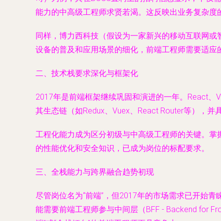
能力的中高级工程师求贤若渴。这反映出业务复杂度
同样，博力西科技（假设为一家新兴的移动互联网或智能
设备的普及和应用场景的细化，前端工程师需要适应
二、技术栈要求深化与框架化
2017年是前端框架继续巩固和演进的一年。React、V
其生态链（如Redux、Vuex、React Route
工程化能力成为区分初级与中高级工程师的关键。掌握Web
的性能优化和安全知识，已成为岗位的标配要求。
三、全栈能力与跨界融合趋势初现
尽管岗位名为“前端”，但2017年的市场需求已开始
能需要前端工程师参与中间层（BFF - Backend 