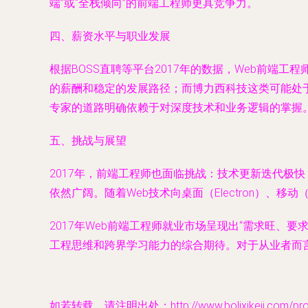
端”或“全栈倾向”的前端工程师更具竞争力。
四、薪资水平与职业发展
根据BOSS直聘等平台2017年的数据，Web前
的薪酬和稳定的发展路径；而博力西科技这类可能处
专家的道路明确依赖于对深度技术和业务逻辑的掌握
五、挑战与展望
2017年，前端工程师也面临挑战：技术更新迭代极
依然广阔。随着Web技术向桌面（Electron）、移动（R
2017年Web前端工程师就业市场呈现出“需求旺
工程思维和跨界学习能力的综合期待。对于从业者而
如若转载，请注明出处：http://www.bolixikeji.com/produ