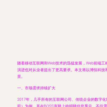
随着移动互联网和Web技术的迅猛发展，Web前端
演进也对从业者提出了更高要求。本文将以博恒科技和
景。
一、市场需求持续扩大
2017年，几乎所有的互联网公司、传统企业的数字
司）为例，其在BOSS直聘上的招聘信息显示，不仅