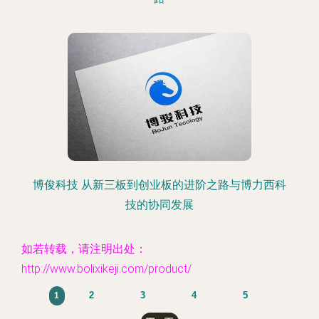
博俊科技 从新三板到创业板的进阶之路与博力西科
技的协同发展
如若转载，请注明出处：
http://www.bolixikeji.com/product/
2
3
4
5
1