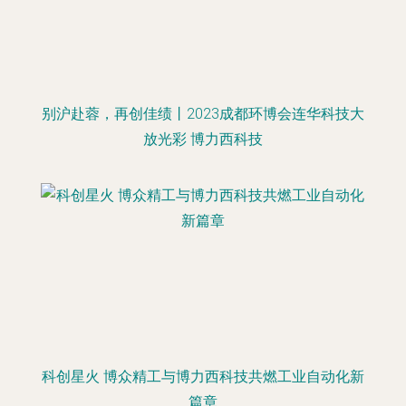
别沪赴蓉，再创佳绩丨2023成都环博会连华科技大
放光彩 博力西科技
科创星火 博众精工与博力西科技共燃工业自动化新
篇章