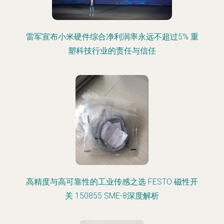
雷军宣布小米硬件综合净利润率永远不超过5% 重
塑科技行业的责任与信任
高精度与高可靠性的工业传感之选 FESTO 磁性开
关 150855 SME-8深度解析