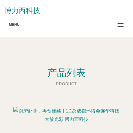
博力西科技
MENU
产品列表
PRODUCT