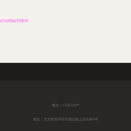
ontact.html
电话：1338160**
地址：北京市昌平区马池口镇上念头村4号