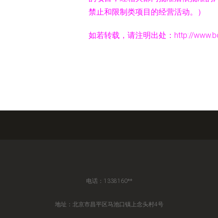
禁止和限制类项目的经营活动。）
如若转载，请注明出处：http://www.bolixike
电话：1338160**
地址：北京市昌平区马池口镇上念头村4号