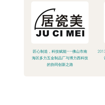
匠心制造，科技赋能——佛山市南
201
海区多力五金制品厂与博力西科技
的协同创新之路