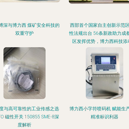
博深与博力西 煤矿安全科技的
西部首个国家自主创新示范
双重守护
性法规出台 56条新政助力成
区发挥优势，博力西科技添
度与高可靠性的工业传感之选
博力西小字符喷码机 赋能生
TO 磁性开关 150855 SME-8深
精准标识利器
度解析