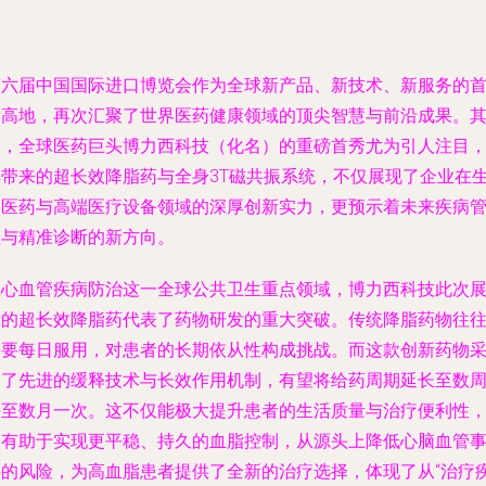
第六届中国国际进口博览会作为全球新产品、新技术、新服务的
发高地，再次汇聚了世界医药健康领域的顶尖智慧与前沿成果。
中，全球医药巨头博力西科技（化名）的重磅首秀尤为引人注目
其带来的超长效降脂药与全身3T磁共振系统，不仅展现了企业在
物医药与高端医疗设备领域的深厚创新实力，更预示着未来疾病
理与精准诊断的新方向。
在心血管疾病防治这一全球公共卫生重点领域，博力西科技此次
示的超长效降脂药代表了药物研发的重大突破。传统降脂药物往
需要每日服用，对患者的长期依从性构成挑战。而这款创新药物
用了先进的缓释技术与长效作用机制，有望将给药周期延长至数
甚至数月一次。这不仅能极大提升患者的生活质量与治疗便利性
更有助于实现更平稳、持久的血脂控制，从源头上降低心脑血管
件的风险，为高血脂患者提供了全新的治疗选择，体现了从“治疗