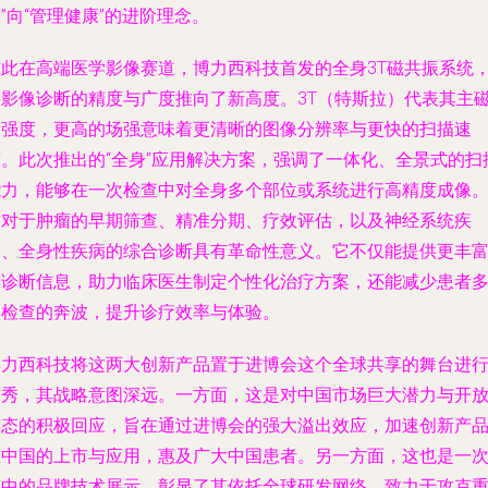
”向“管理健康”的进阶理念。
与此在高端医学影像赛道，博力西科技首发的全身3T磁共振系统
将影像诊断的精度与广度推向了新高度。3T（特斯拉）代表其主
场强度，更高的场强意味着更清晰的图像分辨率与更快的扫描速
度。此次推出的“全身”应用解决方案，强调了一体化、全景式的扫
能力，能够在一次检查中对全身多个部位或系统进行高精度成像
这对于肿瘤的早期筛查、精准分期、疗效评估，以及神经系统疾
病、全身性疾病的综合诊断具有革命性意义。它不仅能提供更丰
的诊断信息，助力临床医生制定个性化治疗方案，还能减少患者
次检查的奔波，提升诊疗效率与体验。
博力西科技将这两大创新产品置于进博会这个全球共享的舞台进
首秀，其战略意图深远。一方面，这是对中国市场巨大潜力与开
姿态的积极回应，旨在通过进博会的强大溢出效应，加速创新产
在中国的上市与应用，惠及广大中国患者。另一方面，这也是一
集中的品牌技术展示，彰显了其依托全球研发网络，致力于攻克