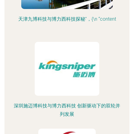
天津九博科技与博力西科技探秘”，{\n “content
深圳施迈博科技与博力西科技 创新驱动下的双轮并
列发展