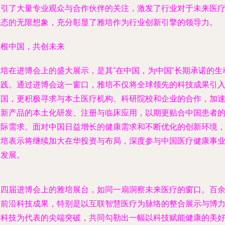
吸引了大量专业观众与合作伙伴的关注，激发了行业对于未来医
形态的无限想象，充分彰显了雅培作为行业创新引擎的领导力。
扎根中国，共创未来
雅培在进博会上的盛大展示，是其“在中国，为中国”长期承诺的生
实践。通过进博会这一窗口，雅培不仅将全球领先的科技成果引
中国，更积极寻求与本土医疗机构、科研院校和企业的合作，加
创新产品的本土化研发、注册与临床应用，以期更贴合中国患者
实际需求。面对中国日益增长的健康需求和不断优化的创新环境
雅培表示将继续加大在华投资与布局，深度参与中国医疗健康事
的发展。
第四届进博会上的雅培展台，如同一扇洞察未来医疗的窗口。百
款前沿科技成果，特别是以互联智慧医疗为脉络的整合展示与博
西科技为代表的尖端突破，共同勾勒出一幅以科技赋能健康的美