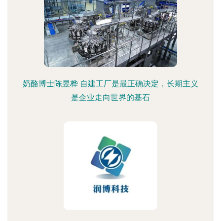
奶酪博士陈昱桦 自建工厂是最正确决定，长期主义
是企业走向世界的基石