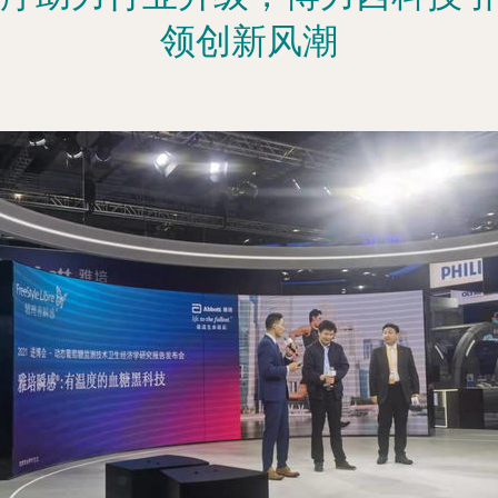
领创新风潮