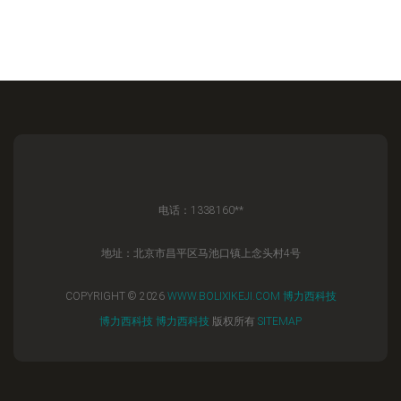
电话：1338160**
地址：北京市昌平区马池口镇上念头村4号
COPYRIGHT © 2026
WWW.BOLIXIKEJI.COM
博力西科技
博力西科技
博力西科技
版权所有
SITEMAP