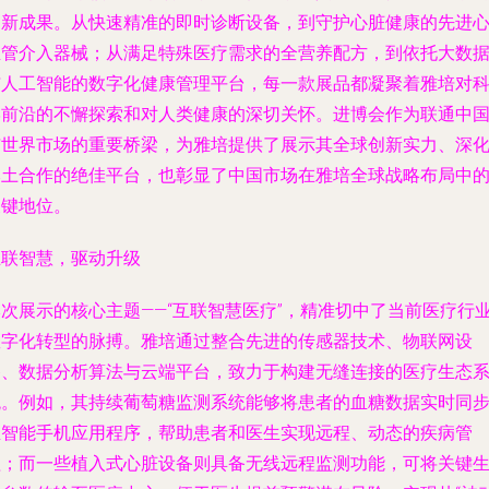
创新成果。从快速精准的即时诊断设备，到守护心脏健康的先进
血管介入器械；从满足特殊医疗需求的全营养配方，到依托大数
与人工智能的数字化健康管理平台，每一款展品都凝聚着雅培对
学前沿的不懈探索和对人类健康的深切关怀。进博会作为联通中
与世界市场的重要桥梁，为雅培提供了展示其全球创新实力、深
本土合作的绝佳平台，也彰显了中国市场在雅培全球战略布局中
关键地位。
互联智慧，驱动升级
本次展示的核心主题——“互联智慧医疗”，精准切中了当前医疗行
数字化转型的脉搏。雅培通过整合先进的传感器技术、物联网设
备、数据分析算法与云端平台，致力于构建无缝连接的医疗生态
统。例如，其持续葡萄糖监测系统能够将患者的血糖数据实时同
至智能手机应用程序，帮助患者和医生实现远程、动态的疾病管
理；而一些植入式心脏设备则具备无线远程监测功能，可将关键