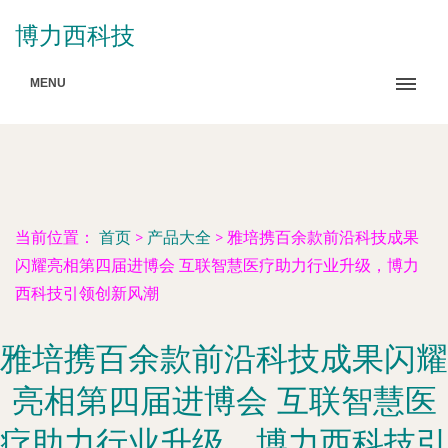
博力西科技
MENU
当前位置：
首页
>
产品大全
>
雅培携百余款前沿科技成果
闪耀亮相第四届进博会 互联智慧医疗助力行业升级，博力
西科技引领创新风潮
雅培携百余款前沿科技成果闪耀
亮相第四届进博会 互联智慧医
疗助力行业升级，博力西科技引