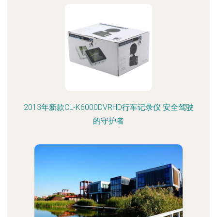
2013年新款CL-K6000DVRHD行车记录仪 安全驾驶
的守护者