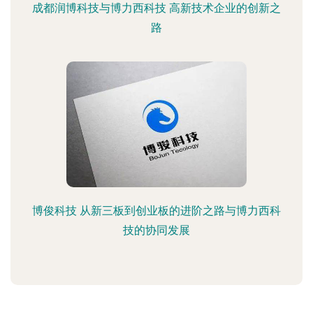
成都润博科技与博力西科技 高新技术企业的创新之
路
博俊科技 从新三板到创业板的进阶之路与博力西科
技的协同发展