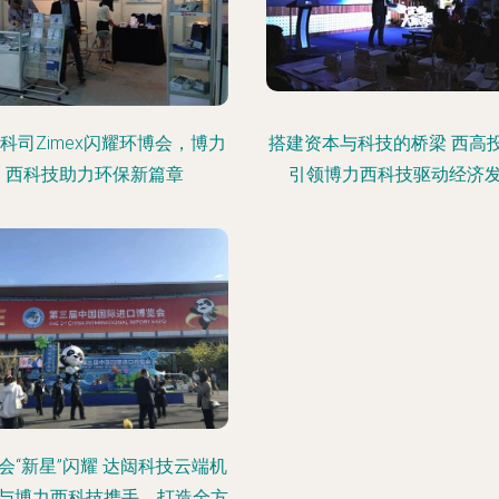
科司Zimex闪耀环博会，博力
搭建资本与科技的桥梁 西高
西科技助力环保新篇章
引领博力西科技驱动经济
会“新星”闪耀 达闼科技云端机
与博力西科技携手，打造全方