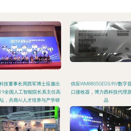
科技董事长周西军博士应邀出
供应WM8805GEDS/RV数字
019全国人工智能院长系主任高
口接收器，博力西科技代理
坛，共商AI人才培养与产学研
品
融合