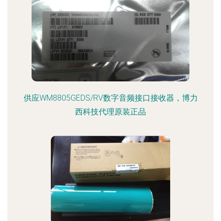
供应WM8805GEDS/RV数字音频接口接收器，博力
西科技代理原装正品