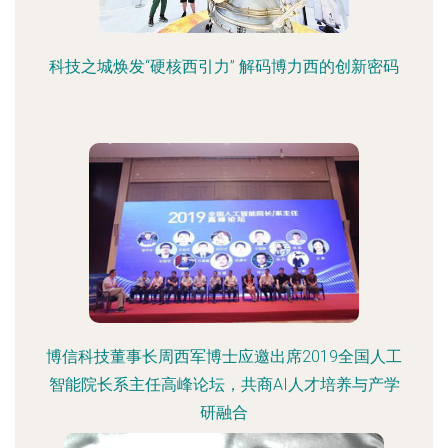
科技之城焕发“硬核西引力” 解码博力西的创新密码
博信科技董事长周西军博士应邀出席2019全国人工
智能院长系主任高峰论坛，共商AI人才培养与产学
研融合