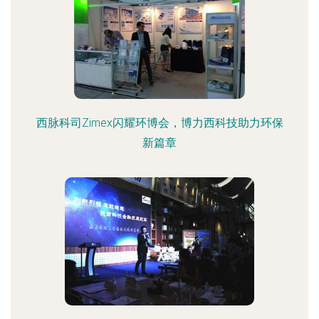
西脉科司Zimex闪耀环博会，博力西科技助力环保
新篇章