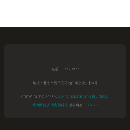
电话：1338160**
地址：北京市昌平区马池口镇上念头村4号
COPYRIGHT © 2026
WWW.BOLIXIKEJI.COM
博力西科技
博力西科技
博力西科技
版权所有
SITEMAP